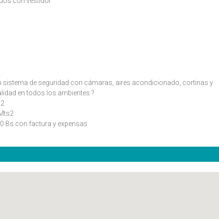
dos con vestidor
n sistema de seguridad con cámaras, aires acondicionado, cortinas y
alidad en todos los ambientes ?
s2
 Mts2
000 Bs con factura y expensas