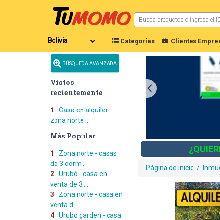
Categorías
Clientes Empres
BÚSQUEDA AVANZADA
Vistos
recientemente
1.
Casa en alquiler
zona norte ...
Más Popular
¿QUIER
1.
Zona norte - casas
de 3 dorm...
Página de inicio
/
Inmu
2.
Urubó - casa en
venta de 3 ...
3.
Zona norte - casa en
venta d...
4.
Urubo garden - casa