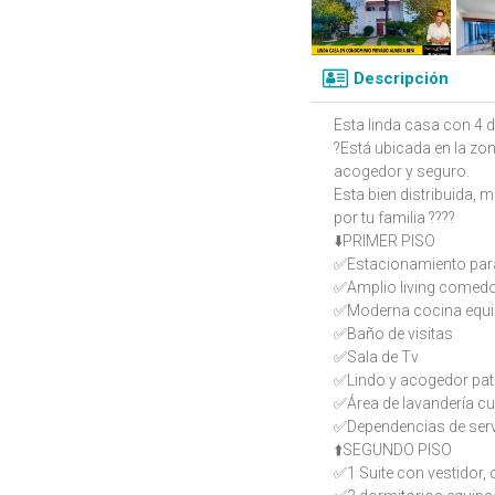
Descripción
Esta linda casa con 4 
?Está ubicada en la zo
acogedor y seguro.
Esta bien distribuida,
por tu familia ????
⬇️PRIMER PISO
✅Estacionamiento para
✅Amplio living comed
✅Moderna cocina equi
✅Baño de visitas
✅️Sala de Tv
✅Lindo y acogedor pati
✅Área de lavandería cu
✅Dependencias de serv
⬆️SEGUNDO PISO
✅1 Suite con vestidor, 