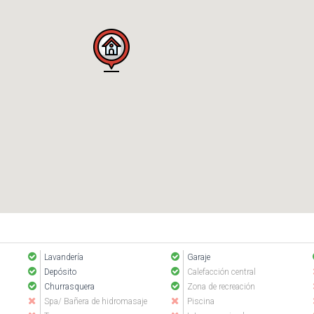
Lavandería
Garaje
Depósito
Calefacción central
Churrasquera
Zona de recreación
Spa/ Bañera de hidromasaje
Piscina