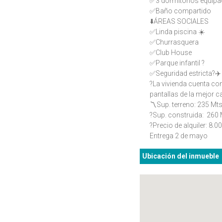
✅3 dormitorios equipa
✅️Baño compartido
⬇️ÁREAS SOCIALES
✅Linda piscina ☀️
✅Churrasquera
✅️Club House
✅Parque infantil ?
✅️Seguridad estricta?✈️
?La vivienda cuenta co
pantallas de la mejor c
〽️Sup. terreno: 235 Mt
?Sup. construida: 260
?Precio de alquiler: 8.
Entrega 2 de mayo
Ubicación del inmueble