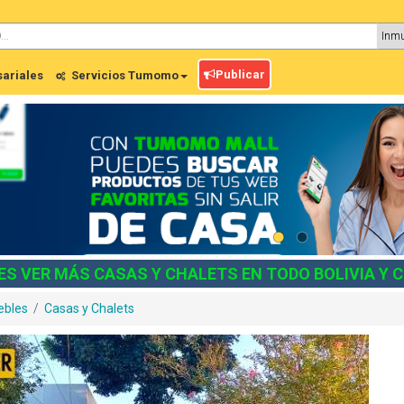
Publicar
ariales
Servicios Tumomo
ES VER MÁS CASAS Y CHALETS EN TODO BOLIVIA Y 
ebles
/
Casas y Chalets