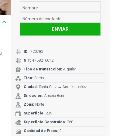
keyboard_arrow_down
ENVIAR
ID:
720782
da
NIT:
4758216012
Tipo de transacción:
Alquiler
Tipo:
Barrio
Ciudad:
Santa Cruz → Andrés Ibañez
Dirección:
Ameria Beni
Zona:
Norte
Superficie:
235
Superficie Construida:
260
Cantidad de Pisos:
2