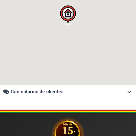
keyboard_arrow_down
Comentarios de clientes