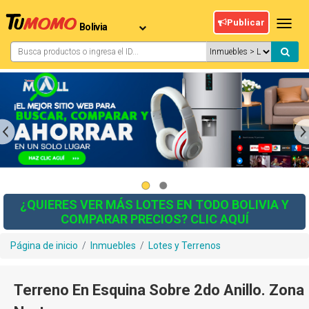
Publicar
Toggl
navig
¿QUIERES VER MÁS LOTES EN TODO BOLIVIA Y
COMPARAR PRECIOS? CLIC AQUÍ
Página de inicio
/
Inmuebles
/
Lotes y Terrenos
Terreno En Esquina Sobre 2do Anillo. Zona