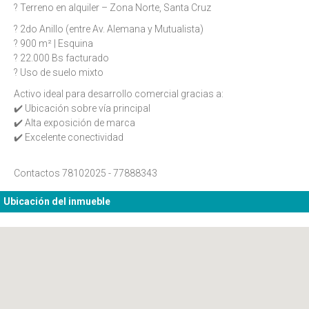
? Terreno en alquiler – Zona Norte, Santa Cruz
? 2do Anillo (entre Av. Alemana y Mutualista)
? 900 m² | Esquina
? 22.000 Bs facturado
?️ Uso de suelo mixto
Activo ideal para desarrollo comercial gracias a:
✔️ Ubicación sobre vía principal
✔️ Alta exposición de marca
✔️ Excelente conectividad
Contactos 78102025 - 77888343
Ubicación del inmueble