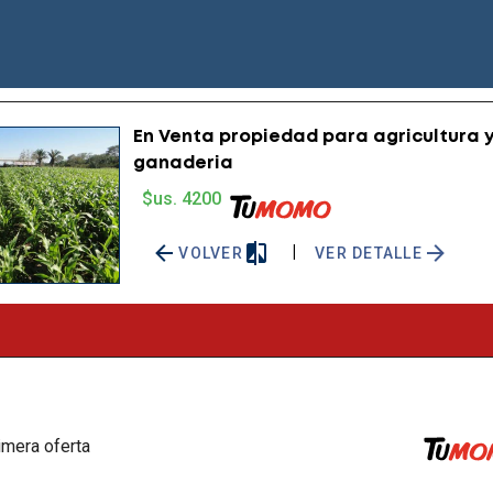
En Venta propiedad para agricultura 
ganaderia
$us. 4200
|
VOLVER
VER DETALLE
rimera oferta