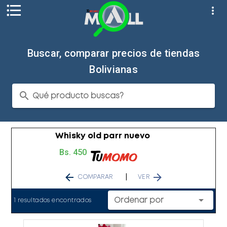
Buscar, comparar precios de tiendas
Bolivianas
Qué producto buscas?
Whisky old parr nuevo
Bs. 450
|
COMPARAR
VER
Ordenar por
1 resultados encontrados