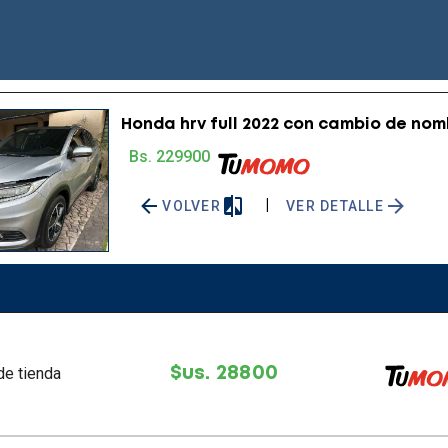
Honda hrv full 2022 con cambio de no
Bs. 229900
|
VOLVER
VER DETALLE
 de tienda
$us. 28800