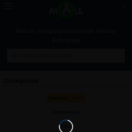
Buscar, comparar precios de tiendas
Bolivianas
Qué producto buscas?
Categorías
Tumomo
Autos
Automóviles
Baño