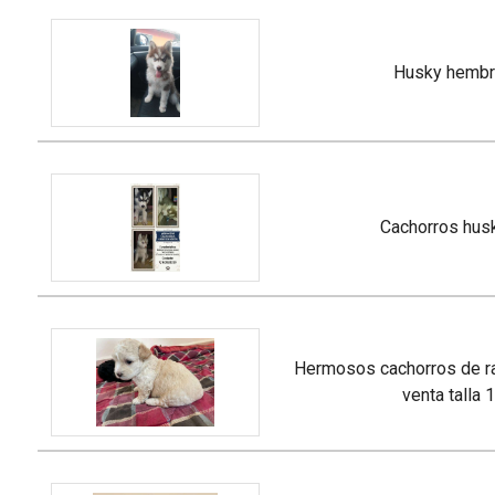
husky hemb
cachorros hus
hermosos cachorros de raza caniche en
venta talla 