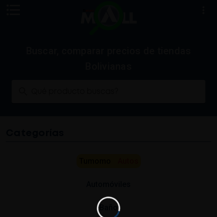
Buscar, comparar precios de tiendas
Bolivianas
Qué producto buscas?
Categorías
Tumomo
Autos
Automóviles
Baño