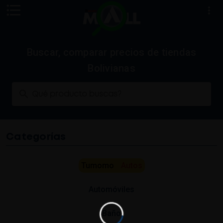
Buscar, comparar precios de tiendas
Bolivianas
Qué producto buscas?
Categorías
Tumomo
Autos
Automóviles
Baño