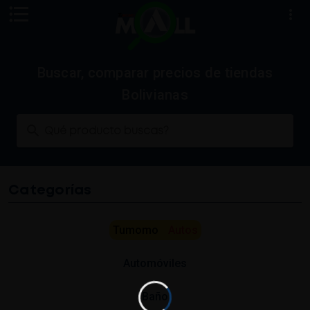
Buscar, comparar precios de tiendas
Bolivianas
Qué producto buscas?
Categorías
Tumomo
Autos
Automóviles
Baño