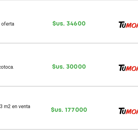
 oferta
$us. 34600
cotoca.
$us. 30000
$us. 177000