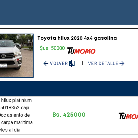
Toyota hilux 2020 4x4 gasolina
$us. 50000
|
VOLVER
VER DETALLE
75018362 caja
cc asiento de
Bs. 425000
 carpa maritima
les al día