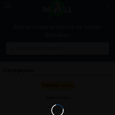
Buscar, comparar precios de tiendas
Bolivianas
Qué producto buscas?
Categorías
Tumomo
Autos
Automóviles
Baño