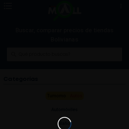
Buscar, comparar precios de tiendas
Bolivianas
Qué producto buscas?
Categorías
Tumomo
Autos
Automóviles
Baño