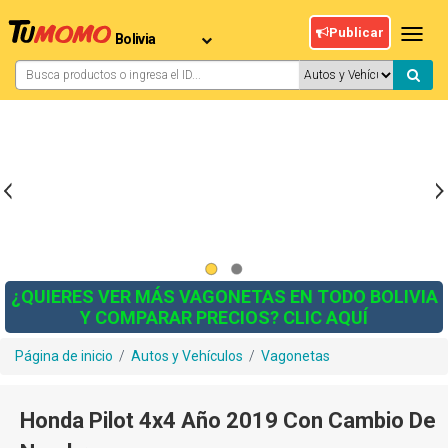
Publicar
Toggl
navig
¿QUIERES VER MÁS VAGONETAS EN TODO BOLIVIA
Y COMPARAR PRECIOS? CLIC AQUÍ
Página de inicio
/
Autos y Vehículos
/
Vagonetas
Honda Pilot 4x4 Año 2019 Con Cambio De