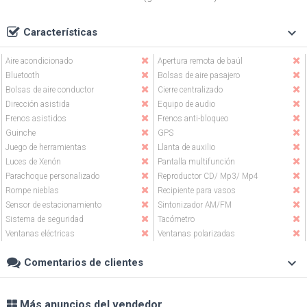
keyboard_arrow_down
Características
Aire acondicionado
Apertura remota de baúl
Bluetooth
Bolsas de aire pasajero
Bolsas de aire conductor
Cierre centralizado
Dirección asistida
Equipo de audio
Frenos asistidos
Frenos anti-bloqueo
Guinche
GPS
Juego de herramientas
Llanta de auxilio
Luces de Xenón
Pantalla multifunción
Parachoque personalizado
Reproductor CD/ Mp3/ Mp4
Rompe nieblas
Recipiente para vasos
Sensor de estacionamiento
Sintonizador AM/FM
Sistema de seguridad
Tacómetro
Ventanas eléctricas
Ventanas polarizadas
keyboard_arrow_down
Comentarios de clientes
Más anuncios del vendedor