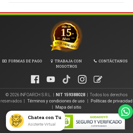
FORMAS DE PAGO
TRABAJA CON
CONTÁCTANOS
NOSOTROS
© 2026 INFOARCH S.R.L. |
NIT 159388028
| Todos los derechos
reservados |
Términos y condiciones de uso
|
Políticas de privacidad
|
Mapa del sitio
Chatea con Tu
secured by
Asistente Virtual