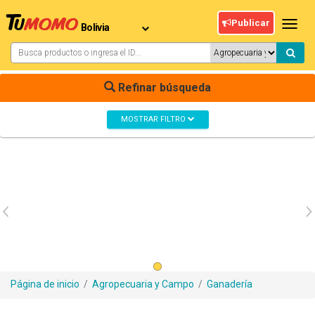
Publicar
Toggl
navig
Refinar búsqueda
MOSTRAR FILTRO
Página de inicio
/
Agropecuaria y Campo
/
Ganadería