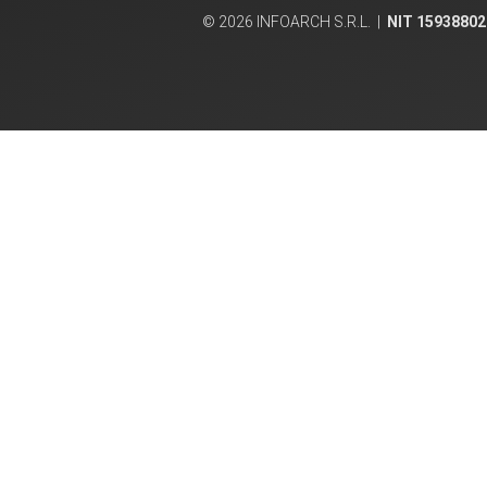
© 2026 INFOARCH S.R.L. |
NIT 15938802