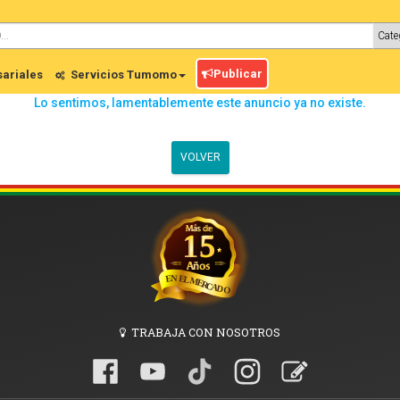
Publicar
ariales
Servicios Tumomo
Lo sentimos, lamentablemente este anuncio ya no existe.
VOLVER
TRABAJA CON NOSOTROS