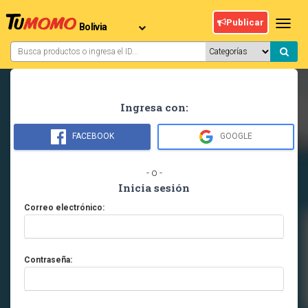
Publicar
Toggl
navig
Ingresa con:
FACEBOOK
GOOGLE
- o -
Inicia sesión
Correo electrónico:
Contraseña: